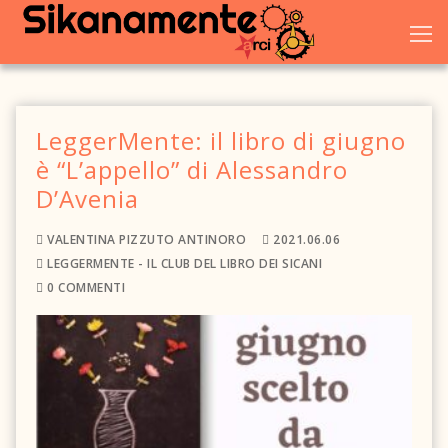
Vai
al
contenuto
LeggerMente: il libro di giugno
Home
è “L’appello” di Alessandro
D’Avenia
Chi siamo
VALENTINA PIZZUTO ANTINORO
2021.06.06
Blog
LEGGERMENTE - IL CLUB DEL LIBRO DEI SICANI
0 COMMENTI
Eventi
Galleria
Dove trovarci