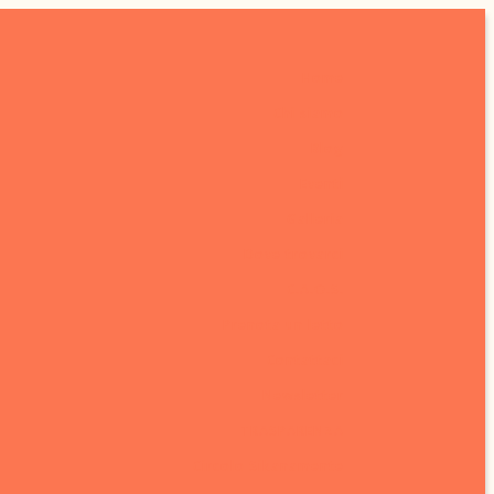
Home
Chi siamo
Blog
Eventi
Galleria
Dove trovarci
C.A.O.S.
Prenota un letto
Contattaci
Newsletter
TRASPARENZA
Circolo Sikanamente