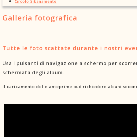
Circolo Sikanamente
Galleria fotografica
Tutte le foto scattate durante i nostri eve
Usa i pulsanti di navigazione a schermo per scorrer
schermata degli album.
Il caricamento delle anteprime può richiedere alcuni secon