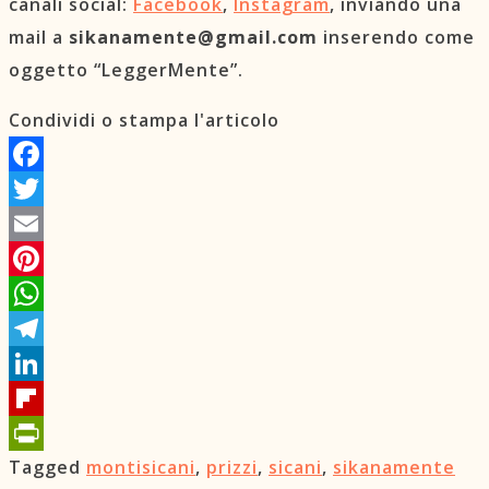
canali social:
Facebook
,
Instagram
, inviando una
mail a
sikanamente@gmail.com
inserendo come
oggetto “LeggerMente”.
Condividi o stampa l'articolo
Facebook
Twitter
Email
Pinterest
WhatsApp
Telegram
LinkedIn
Flipboard
Tagged
montisicani
,
prizzi
,
sicani
,
sikanamente
PrintFriendly