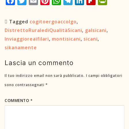
Facebook
Twitter
Email
Pinterest
WhatsApp
Telegram
LinkedIn
Flipboard
PrintFriend
Tagged
cogitoergoaccolgo
,
DistrettoRuralediQualitàSicani
,
galsicani
,
Inviaggioreaifilari
,
montisicani
,
sicani
,
sikanamente
Lascia un commento
Il tuo indirizzo email non sarà pubblicato.
I campi obbligatori
sono contrassegnati
*
COMMENTO
*