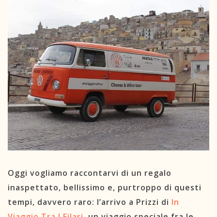
C.A.O.S.
Prenota un letto
Contattaci
Newsletter
TRASPARENZA
Circolo Sikanamente
Oggi vogliamo raccontarvi di un regalo
inaspettato, bellissimo e, purtroppo di questi
tempi, davvero raro: l’arrivo a Prizzi di
In
Viaggio Tra I Filari
, un viaggio speciale fra le