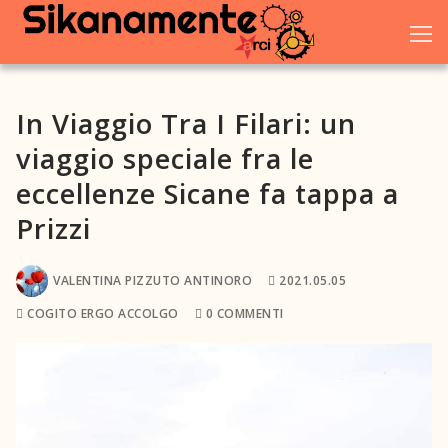
Vai
al
contenuto
In Viaggio Tra I Filari: un
viaggio speciale fra le
Home
eccellenze Sicane fa tappa a
Chi siamo
Prizzi
Blog
VALENTINA PIZZUTO ANTINORO
2021.05.05
Eventi
COGITO ERGO ACCOLGO
0 COMMENTI
Galleria
Dove trovarci