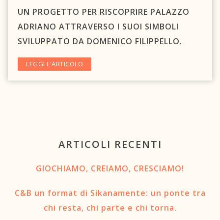
C.A.O.S.
UN PROGETTO PER RISCOPRIRE PALAZZO
ADRIANO ATTRAVERSO I SUOI SIMBOLI
Prenota un letto
SVILUPPATO DA DOMENICO FILIPPELLO.
Contattaci
LEGGI L'ARTICOLO
Newsletter
TRASPARENZA
Circolo Sikanamente
ARTICOLI RECENTI
GIOCHIAMO, CREIAMO, CRESCIAMO!
C&B un format di Sikanamente: un ponte tra
chi resta, chi parte e chi torna.