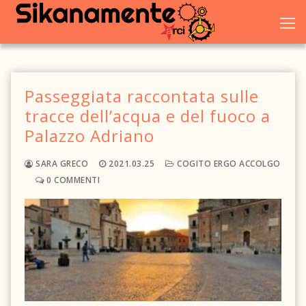
Vai
al
contenuto
Passeggiata raccontata sulle
Home
tracce dell’acqua e del fuoco a
Palazzo Adriano
Chi siamo
SARA GRECO
2021.03.25
COGITO ERGO ACCOLGO
Blog
0 COMMENTI
Eventi
Galleria
Dove trovarci