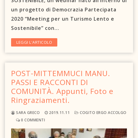
SOSTENIBILE, un webinar nato all’interno di
C.A.O.S.
un progetto di Democrazia Partecipata
2020 “Meeting per un Turismo Lento e
Prenota un letto
Sostenibile” con…
Contattaci
LEGGI L'ARTICOLO
Newsletter
TRASPARENZA
POST-MITTEMMUCI MANU.
PASSI E RACCONTI DI
Circolo Sikanamente
COMUNITÀ. Appunti, Foto e
Ringraziamenti.
SARA GRECO
2019.11.11
COGITO ERGO ACCOLGO
0 COMMENTI