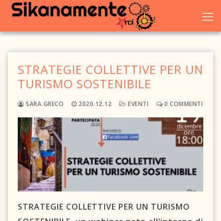
Vai
al
contenuto
STRATEGIE COLLETTIVE PER UN
Home
TURISMO SOSTENIBILE
Chi siamo
SARA GRECO
2020.12.12
EVENTI
0 COMMENTI
Blog
Eventi
Galleria
Dove trovarci
STRATEGIE COLLETTIVE PER UN TURISMO