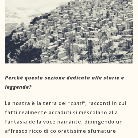
C.A.O.S.
Prenota un letto
Contattaci
Newsletter
TRASPARENZA
Perché questa sezione dedicata alle storie e
Circolo Sikanamente
leggende?
La nostra è la terra dei “
cunti
“, racconti in cui
fatti realmente accaduti si mescolano alla
fantasia della voce narrante, dipingendo un
affresco ricco di coloratissime sfumature