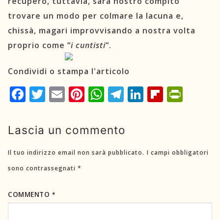
recupero, tuttavia, sarà nostro compito
trovare un modo per colmare la lacuna e,
chissà, magari improvvisando a nostra volta
proprio come “
i cuntisti
“.
Condividi o stampa l'articolo
Facebook
Twitter
Email
Pinterest
WhatsApp
Telegram
LinkedIn
Flipboard
PrintFriend
Lascia un commento
Il tuo indirizzo email non sarà pubblicato.
I campi obbligatori
sono contrassegnati
*
COMMENTO
*