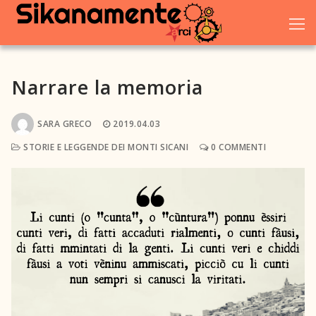
Vai
al
contenuto
Narrare la memoria
Home
SARA GRECO
2019.04.03
Chi siamo
STORIE E LEGGENDE DEI MONTI SICANI
0 COMMENTI
Blog
Eventi
Galleria
Dove trovarci