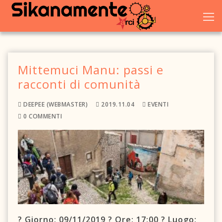
Vai
al
contenuto
Mittemuci Manu: passi e
Home
racconti di comunità
Chi siamo
DEEPEE (WEBMASTER)
2019.11.04
EVENTI
0 COMMENTI
Blog
Eventi
Galleria
Dove trovarci
? Giorno: 09/11/2019 ? Ore: 17:00 ? Luogo: