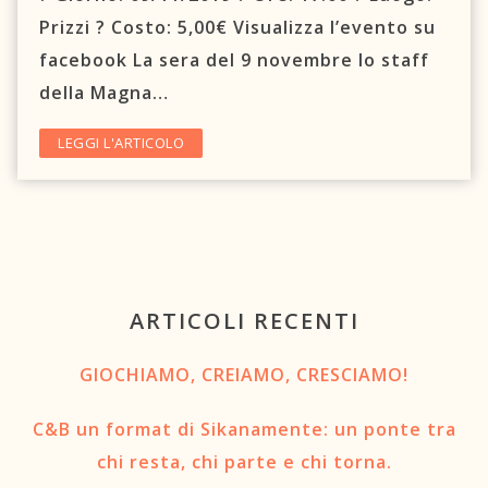
C.A.O.S.
Prizzi ? Costo: 5,00€ Visualizza l’evento su
facebook La sera del 9 novembre lo staff
Prenota un letto
della Magna…
Contattaci
LEGGI L'ARTICOLO
Newsletter
TRASPARENZA
Circolo Sikanamente
ARTICOLI RECENTI
GIOCHIAMO, CREIAMO, CRESCIAMO!
C&B un format di Sikanamente: un ponte tra
chi resta, chi parte e chi torna.