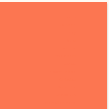
Home
Chi siamo
Blog
Eventi
Galleria
Dove trovarci
C.A.O.S.
Prenota un letto
Contattaci
Newsletter
TRASPARENZA
Circolo Sikanamente