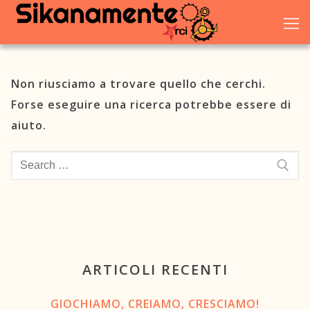
Vai
al
contenuto
Non riusciamo a trovare quello che cerchi.
Forse eseguire una ricerca potrebbe essere di
Home
aiuto.
Chi siamo
Cerca:
Blog
Eventi
Galleria
ARTICOLI RECENTI
Dove trovarci
GIOCHIAMO, CREIAMO, CRESCIAMO!