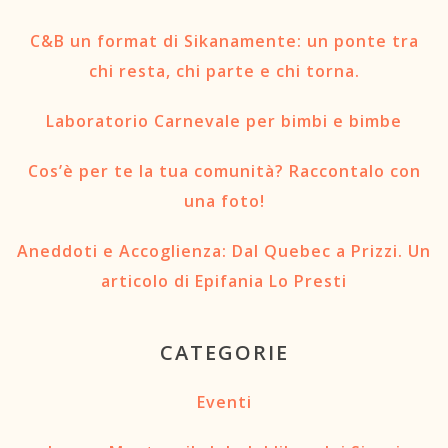
C.A.O.S.
C&B un format di Sikanamente: un ponte tra
Prenota un letto
chi resta, chi parte e chi torna.
Contattaci
Laboratorio Carnevale per bimbi e bimbe
Newsletter
Cos’è per te la tua comunità? Raccontalo con
una foto!
TRASPARENZA
Aneddoti e Accoglienza: Dal Quebec a Prizzi. Un
Circolo Sikanamente
articolo di Epifania Lo Presti
CATEGORIE
Eventi